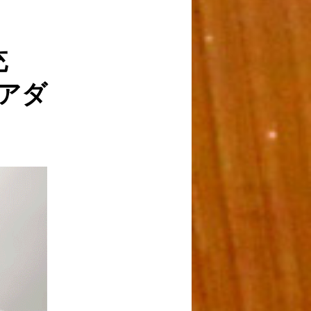
稿
ナ
ビ
充
ゲ
ー
Wアダ
シ
ョ
ン