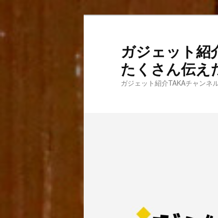
メ
イ
ン
ガジェット紹
コ
たくさん伝え
ン
テ
ガジェット紹介TAKAチャン
ン
ツ
へ
移
動