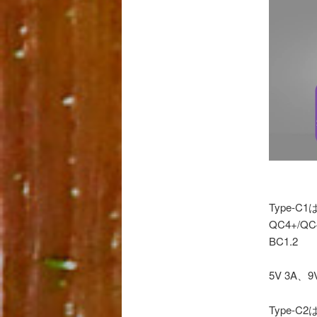
Type-C
QC4+/QC
BC1.2
5V 3A、9
Type-