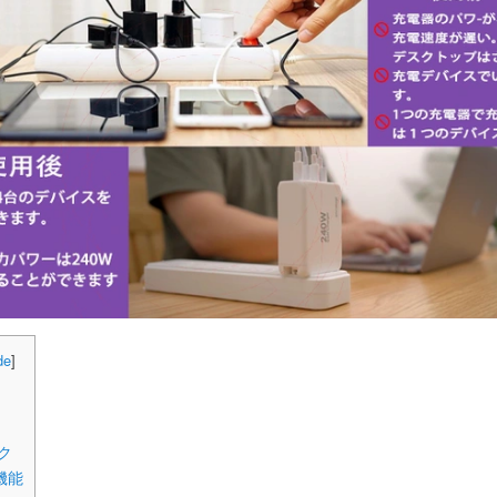
de
]
ク
機能