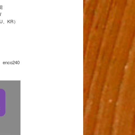
能
W
U、KR）
co240