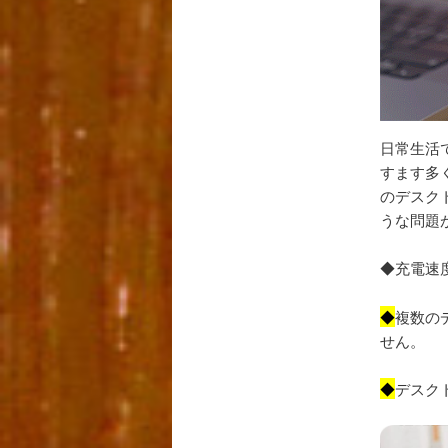
日常生活
すます多
のデスク
うな問題
◆充電速
◆
複数の
せん。
◆
デスク