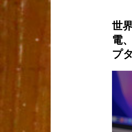
ニ
ュ
ー
世界
電、
プ