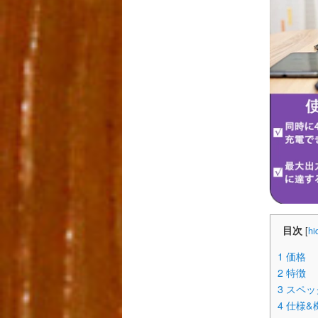
目次
[
hi
1
価格
2
特徴
3
スペッ
4
仕様&