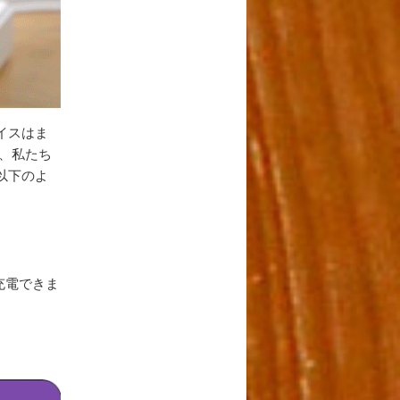
イスはま
、私たち
以下のよ
充電できま
。