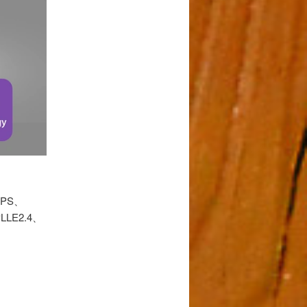
PPS、
LLE2.4、