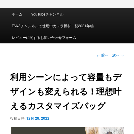
メ
ホーム
YouTubeチャンネル
イ
ン
TAKAチャンネルで使用中カメラ機材一覧2021年編
メ
ニ
レビューに関するお問い合わせフォーム
ュ
ー
投
←
前へ
次へ
→
稿
ナ
ビ
利用シーンによって容量もデ
ゲ
ー
ザインも変えられる！理想叶
シ
ョ
えるカスタマイズバッグ
ン
投稿日時:
12月 28, 2022