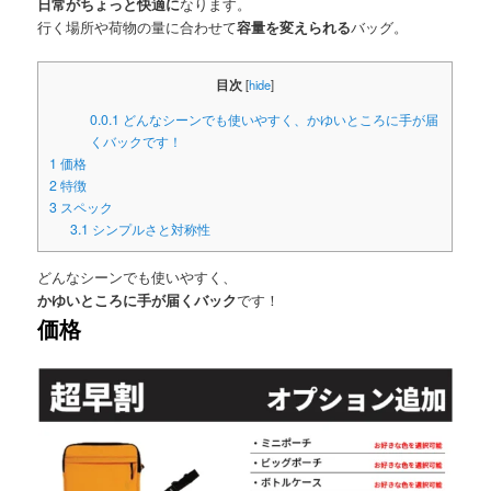
日常がちょっと快適に
なります。
行く場所や荷物の量に合わせて
容量を変えられる
バッグ。
目次
[
hide
]
0.0.1
どんなシーンでも使いやすく、かゆいところに手が届
くバックです！
1
価格
2
特徴
3
スペック
3.1
シンプルさと対称性
どんなシーンでも使いやすく、
かゆいところに手が届くバック
です！
価格