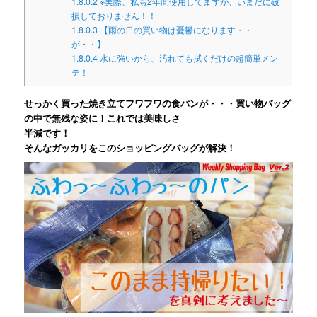
1.8.0.2
※実際、私も2年間使用してますが、いまだに破
損しておりません！！
1.8.0.3
【雨の日の買い物は憂鬱になります・・
が・・】
1.8.0.4
水に強いから、汚れても拭くだけの超簡単メン
テ！
せっかく買った焼き立てフワフワの食パンが・・・買い物バッグ
の中で無残な姿に！これでは美味しさ
半減です！
そんなガッカリをこのショッピングバッグが解決！