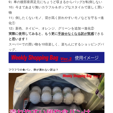
9）車の後部座席足元にちょうど収まるからバッグが転倒しない
10）今まであまり無いカラフル＆ポップなスタイルで楽しく買い
物
11）倒したくないモノ、背が高く折れやすいモノなどを守る⇒進
化①
12）新色、ネイビー、オレンジ、グリーンを追加⇒進化②
実際に使用してみると、もう更に
手放せなくなる訳が実感
できる
と思います！
スーパーでの買い物を10倍楽しく、楽ちんにするショッピングバ
ッグ。
フワフワの食パン、卵が潰れない訳は？