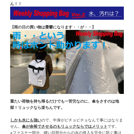
ん！！
【雨の日の買い物は憂鬱になります・・が・・】
重たい荷物を持ち帰るだけでも一苦労なのに、傘をさすのは地
獄！リュックなら楽ちんです。
しかも水にも強い
ので、中身がビチョビチョなんて事にはなりま
せん。
傘が余裕でさせるのもリュックならではメリット
です。
※ファスナー部分、縫い目部分からの水の侵入を完全に防ぐ事は