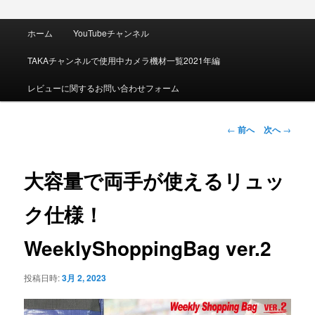
メ
ホーム
YouTubeチャンネル
イ
ン
TAKAチャンネルで使用中カメラ機材一覧2021年編
メ
ニ
レビューに関するお問い合わせフォーム
ュ
ー
投
←
前へ
次へ
→
稿
ナ
ビ
大容量で両手が使えるリュッ
ゲ
ー
ク仕様！
シ
ョ
WeeklyShoppingBag ver.2
ン
投稿日時:
3月 2, 2023