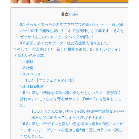
目次
[
hide
]
0.1
せっかく買った焼き立てフワフワの食パンが・・・買い物
バッグの中で無残な姿に！これでは美味しさ半減です！そんな
ガッカリをこのショッピングバッグが解決！
0.2
前回、多くのサポーター様に応援購入頂きました！
1
そして、今回更に！1）新しい機能を追加。2）新しいデザイン
と新しい色を追加。
1.1
価格
1.2
特徴
1.3
スペック
1.3.1
【プロジェクトの仕様】
1.4
仕様&機能
1.5
1）新しい機能を追加⇒横に倒したくないモノ、背が高く
折れやすいモノなどを守るポケット（Room2）を追加しまし
た。
1.5.0.1
☆こんな使い方も！※買い物途中で綺麗なお花や
植木などに出会ってしまった時も守ります！
1.6
2）新しいデザインと新しい色を追加⇒定番の3色にネイビ
ー、オレンジ、グリーンを追加し全6色！更にカラフルで楽し
くなりました。