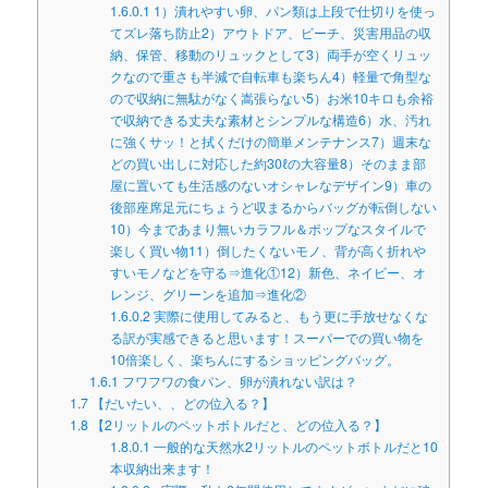
1.6.0.1
1）潰れやすい卵、パン類は上段で仕切りを使っ
てズレ落ち防止2）アウトドア、ビーチ、災害用品の収
納、保管、移動のリュックとして3）両手が空くリュッ
クなので重さも半減で自転車も楽ちん4）軽量で角型な
ので収納に無駄がなく嵩張らない5）お米10キロも余裕
で収納できる丈夫な素材とシンプルな構造6）水、汚れ
に強くサッ！と拭くだけの簡単メンテナンス7）週末な
どの買い出しに対応した約30ℓの大容量8）そのまま部
屋に置いても生活感のないオシャレなデザイン9）車の
後部座席足元にちょうど収まるからバッグが転倒しない
10）今まであまり無いカラフル＆ポップなスタイルで
楽しく買い物11）倒したくないモノ、背が高く折れや
すいモノなどを守る⇒進化①12）新色、ネイビー、オ
レンジ、グリーンを追加⇒進化②
1.6.0.2
実際に使用してみると、もう更に手放せなくな
る訳が実感できると思います！スーパーでの買い物を
10倍楽しく、楽ちんにするショッピングバッグ。
1.6.1
フワフワの食パン、卵が潰れない訳は？
1.7
【だいたい、、どの位入る？】
1.8
【2リットルのペットボトルだと、どの位入る？】
1.8.0.1
一般的な天然水2リットルのペットボトルだと10
本収納出来ます！