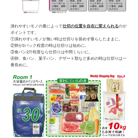
潰れやすいモノの量によって
仕切の位置を自在に変えられる
のが
ポイントです。
①潰れやすいモノが無い時は仕切りを留めず垂らしたままに。
②卵が2パック程度の時は仕切りは短めに。
③食パン2斤程度なら仕切りは中間くらいに。
④卵、食パン、菓子パン、デザート類など多めの時は仕切りは一
番長めに。