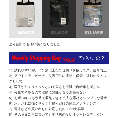
より普段でも使い易くなりました！
1）潰れやすい卵、パン類は上段で仕切りを使ってズレ落ち防止
2）アウトドア、ビーチ、災害用品の収納、保管、移動のリュッ
クとして
3）両手が空くリュックなので重さも半減で自転車も楽ちん
4）軽量で角型なので収納に無駄がなく嵩張らない
5）お米10キロも余裕で収納できる丈夫な素材とシンプルな構造
6）水、汚れに強くサッ！と拭くだけの簡単メンテナンス
7）週末などの買い出しに対応した約30ℓの大容量
8）そのまま部屋に置いても生活感のないオシャレなデザイン