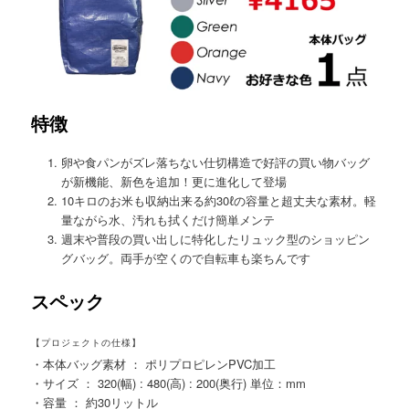
特徴
卵や食パンがズレ落ちない仕切構造で好評の買い物バッグ
が新機能、新色を追加！更に進化して登場
10キロのお米も収納出来る約30ℓの容量と超丈夫な素材。軽
量ながら水、汚れも拭くだけ簡単メンテ
週末や普段の買い出しに特化したリュック型のショッピン
グバッグ。両手が空くので自転車も楽ちんです
スペック
【プロジェクトの仕様】
・本体バッグ素材 ： ポリプロピレンPVC加工
・サイズ ： 320(幅) : 480(高) : 200(奥行) 単位：mm
・容量 ： 約30リットル