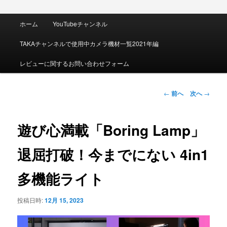
メ
ホーム
YouTubeチャンネル
イ
ン
TAKAチャンネルで使用中カメラ機材一覧2021年編
メ
ニ
レビューに関するお問い合わせフォーム
ュ
ー
投
←
前へ
次へ
→
稿
ナ
ビ
遊び心満載「Boring Lamp」
ゲ
ー
退屈打破！今までにない 4in1
シ
ョ
多機能ライト
ン
投稿日時:
12月 15, 2023