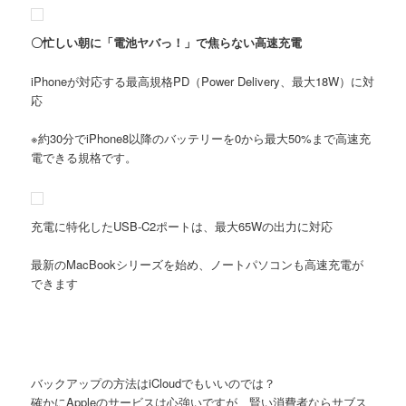
〇忙しい朝に「電池ヤバっ！」で焦らない高速充電
iPhoneが対応する最高規格PD（Power Delivery、最大18W）に対
応
※約30分でiPhone8以降のバッテリーを0から最大50%まで高速充
電できる規格です。
充電に特化したUSB-C2ポートは、最大65Wの出力に対応
最新のMacBookシリーズを始め、ノートパソコンも高速充電が
できます
バックアップの方法はiCloudでもいいのでは？
確かにAppleのサービスは心強いですが、賢い消費者ならサブス