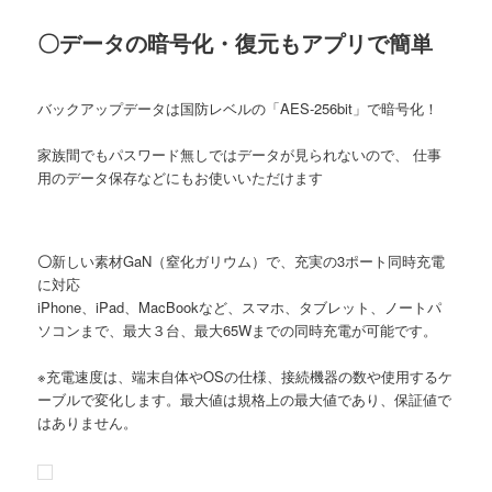
〇データの暗号化・復元もアプリで簡単
バックアップデータは国防レベルの「AES-256bit」で暗号化！
家族間でもパスワード無しではデータが見られないので、 仕事
用のデータ保存などにもお使いいただけます
〇
新しい素材GaN（窒化ガリウム）で、充実の3ポート同時充電
に対応
iPhone、iPad、MacBookなど、スマホ、タブレット、ノートパ
ソコンまで、最大３台、最大65Wまでの同時充電が可能です。
※充電速度は、端末自体やOSの仕様、接続機器の数や使用するケ
ーブルで変化します。最大値は規格上の最大値であり、保証値で
はありません。