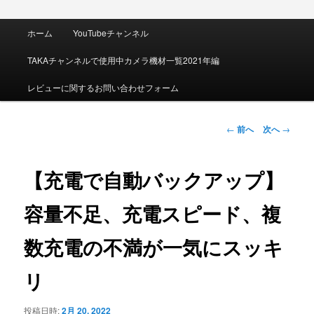
メ
ホーム
YouTubeチャンネル
イ
ン
TAKAチャンネルで使用中カメラ機材一覧2021年編
メ
ニ
レビューに関するお問い合わせフォーム
ュ
ー
投
←
前へ
次へ
→
稿
ナ
ビ
【充電で自動バックアップ】
ゲ
ー
容量不足、充電スピード、複
シ
ョ
数充電の不満が一気にスッキ
ン
リ
投稿日時:
2月 20, 2022