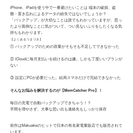
iPhone、iPadを使う中で一番避けたいことは 端末の破損、盗
難・置き忘れによるデータの紛失ではないでしょうか？
「バックアップ」が大切なことは誰でもわかっていますが、思っ
たより面倒なことに気がついて、つい見ないふりをしたくなる気
持ちもわかります。
【よくあるつまづき】
① バックアップのための容量がそもそも不足してできなかった
② iCloudに毎月支払いを続けるのは嫌。しかも丁度いいプランが
ない
③ 設定にPCが必要だった。結局スマホだけで完結できなかった
そんなお悩みを解決するのが【MemCatcher Pro】！
毎日の充電で自動バックアップできちゃう！？
手間を増やさず、大事な思い出も連絡先もしっかり保存
前作はMakuakeのヒットで日本の有名家電量販店でも販売されて
います。