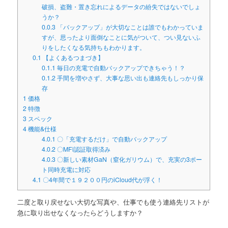
破損、盗難・置き忘れによるデータの紛失ではないでしょ
うか？
0.0.3
「バックアップ」が大切なことは誰でもわかっていま
すが、思ったより面倒なことに気がついて、つい見ないふ
りをしたくなる気持ちもわかります。
0.1
【よくあるつまづき】
0.1.1
毎日の充電で自動バックアップできちゃう！？
0.1.2
手間を増やさず、大事な思い出も連絡先もしっかり保
存
1
価格
2
特徴
3
スペック
4
機能&仕様
4.0.1
〇「充電するだけ」で自動バックアップ
4.0.2
〇MFi認証取得済み
4.0.3
〇新しい素材GaN（窒化ガリウム）で、充実の3ポー
ト同時充電に対応
4.1
〇4年間で１９２００円のiCloud代が浮く！
二度と取り戻せない大切な写真や、仕事でも使う連絡先リストが
急に取り出せなくなったらどうしますか？