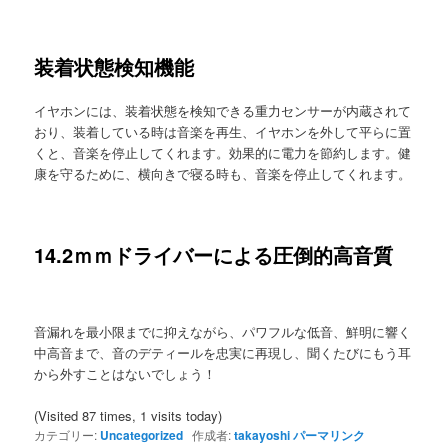
装着状態検知機能
イヤホンには、装着状態を検知できる重力センサーが内蔵されて
おり、装着している時は音楽を再生、イヤホンを外して平らに置
くと、音楽を停止してくれます。効果的に電力を節約します。健
康を守るために、横向きで寝る時も、音楽を停止してくれます。
14.2ｍｍドライバーによる圧倒的高音質
音漏れを最小限までに抑えながら、パワフルな低音、鮮明に響く
中高音まで、音のデティールを忠実に再現し、聞くたびにもう耳
から外すことはないでしょう！
(Visited 87 times, 1 visits today)
カテゴリー:
Uncategorized
作成者:
takayoshi
パーマリンク