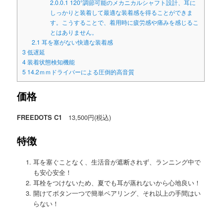
2.0.0.1
120°調節可能のメカニカルシャフト設計、耳に
しっかりと装着して最適な装着感を得ることができま
す。こうすることで、着用時に疲労感や痛みを感じるこ
とはありません。
2.1
耳を塞がない快適な装着感
3
低遅延
4
装着状態検知機能
5
14.2ｍｍドライバーによる圧倒的高音質
価格
FREEDOTS C1
13,500円(税込)
特徴
耳を塞ぐことなく、生活音が遮断されず、ランニング中で
も安心安全！
耳栓をつけないため、夏でも耳が蒸れないから心地良い！
開けてボタン一つで簡単ペアリング、それ以上の手間はい
らない！