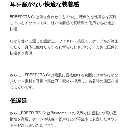
耳を塞がない快適な装着感
FREEDOTS C1は重さ合わせても22gと、圧倒的な軽量さを実現
しているイヤホンです。軽い装着感で長時間の使用でも心地よく
快適。
ながら使いに適した設計上、ワイヤレス接続で、ケーブルが絡ま
ったり、身体に触れたりするわずらわしさがなく、まさに圧倒的
快適さを実現！
さらに、FREEDOTS C1は素肌に直接触れる表面にはやわらかな
シリコン素材と耳掛け部はTPU素材を採用し、装着時の側圧を感
じにくいです。
低遅延
さらにFREEDOTS C1はBluetooth5.1の採用で低遅延かつ高い互
換性を実現。ゲームや映像・音声などの再生中に安定したサウン
ドをお楽しみいただけます。