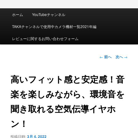
メ
ホーム
YouTubeチャンネル
イ
ン
TAKAチャンネルで使用中カメラ機材一覧2021年編
メ
ニ
レビューに関するお問い合わせフォーム
ュ
ー
投
←
前へ
次へ
→
稿
ナ
ビ
高いフィット感と安定感！音
ゲ
ー
楽を楽しみながら、環境音を
シ
ョ
聞き取れる空気伝導イヤホ
ン
ン！
投稿日時:
3月 4, 2022