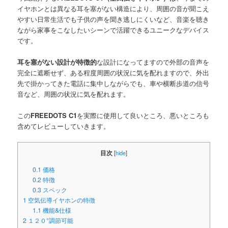
イヤホンとは異なる耳を塞がない構造により、周囲の音が聞こえ
やすい日常生活でも子供の声を聞き逃しにくいなど、音楽を聴き
ながら家事をこなしたいシーンで活躍できるユニークなデバイス
です。
耳を塞がない設計が特徴的
な設計になってますので外部の音声を
完全に遮断せず、ある程度周囲の状況に気を配れますので、外出
先で掛かってきた電話に集中しながらでも、車や横断歩道の信号
音など、周囲の状況に気を配れます。
この
FREEDOTS C1
を実際に使用して良いところ、悪いところも
含めてレビューしていきます。
目次
[
hide
]
0.1
価格
0.2
特徴
0.3
スペック
1
空気伝導イヤホンの特徴
1.1
機能&仕様
2
１２０°調節可能